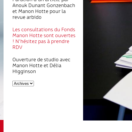
Anouk Dunant Gonzenbach
et Manon Hotte pour la
revue arbido
Les consultations du Fonds
Manon Hotte sont ouvertes
! N'hésitez pas à prendre
RDV
Ouverture de studio avec
Manon Hotte et Délia
Higginson