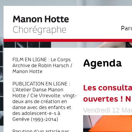
Par
Agenda
FILM EN LIGNE : Le Corps
Archive de Robin Harsch /
Manon Hotte
PUBLICATION EN LIGNE :
Les consult
L’Atelier Danse Manon
Hotte / Cie Virevolte: vingt-
ouvertes ! N
deux ans de création en
danse avec des enfants et
Vendredi 12 Ma
des adolescent-e-s à
Genève (1993-2014)
Parution d'un article par