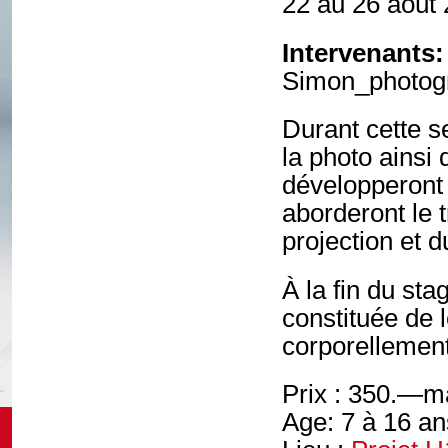
22 au 26 août
Intervenants:
Simon_photogr
Durant cette s
la photo ainsi
développeront l
aborderont le t
projection et 
À la fin du sta
constituée de 
corporellement
Prix : 350.—ma
Age: 7 à 16 an